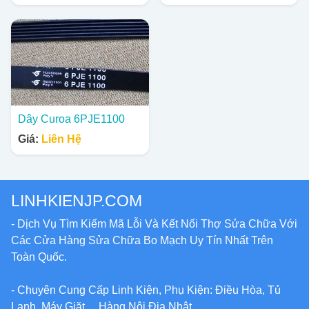
Dây Curoa 6PJE1100
Giá:
Liên Hệ
LINHKIENJP.COM
- Dịch Vụ Tìm Kiếm Mã Lỗi Và Kết Nối Thợ Sửa Chữa Với
Các Cửa Hàng Sửa Chữa Bo Mạch Uy Tín Nhất Trên
Toàn Quốc.
- Chuyên Cung Cấp Linh Kiện, Phụ Kiện: Điều Hòa, Tủ
Lạnh, Máy Giặt,... Hàng Nội Địa Nhật.