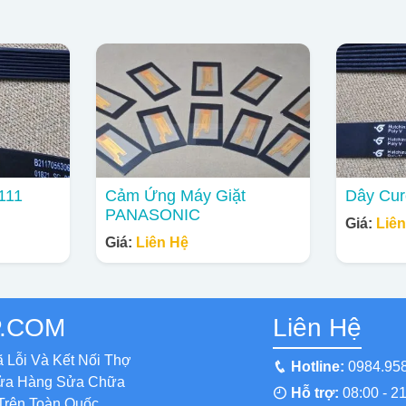
111
Cảm Ứng Máy Giặt
Dây Cu
PANASONIC
Giá:
Liê
Giá:
Liên Hệ
P.COM
Liên Hệ
ã Lỗi Và Kết Nối Thợ
Hotline:
0984.95
ửa Hàng Sửa Chữa
Hỗ trợ:
08:00 - 21
Trên Toàn Quốc.