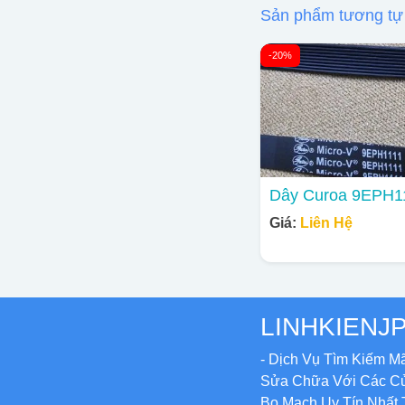
Sản phẩm tương tự
-20%
Dây Curoa 9EPH1
Giá:
Liên Hệ
LINHKIENJ
- Dịch Vụ Tìm Kiếm M
Sửa Chữa Với Các C
Bo Mạch Uy Tín Nhất 