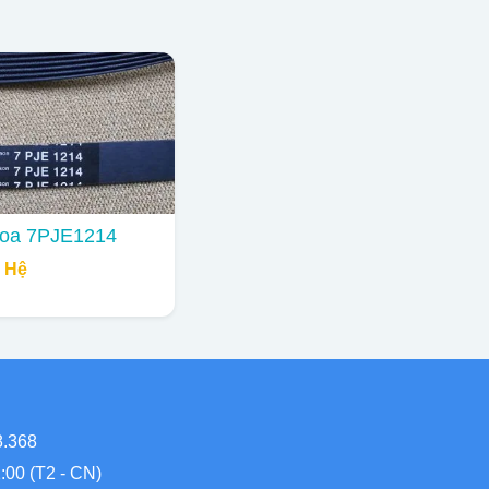
roa 7PJE1214
n Hệ
8.368
:00 (T2 - CN)